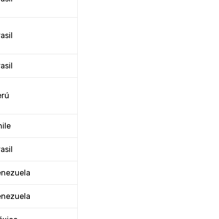
asil
asil
erú
ile
asil
enezuela
enezuela