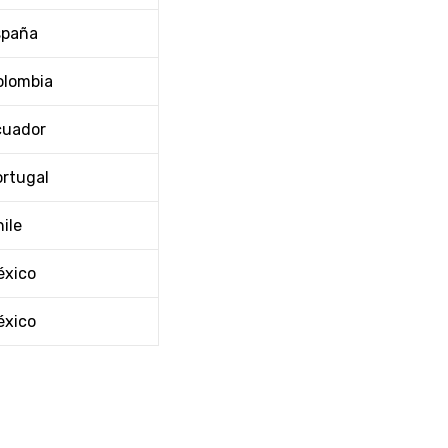
spaña
olombia
cuador
ortugal
ile
éxico
éxico