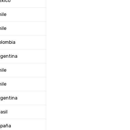
éxico
ile
ile
olombia
rgentina
ile
ile
rgentina
asil
spaña