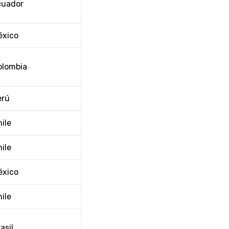
cuador
éxico
olombia
erú
ile
ile
éxico
ile
asil