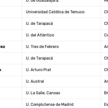
U. de Guadalajara,
M
Universidad Católica de Temuco
Ch
U. de Tarapacá
Ch
U. del Atlántico
C
dez
U. Tres de Febrero
A
U. de Tarapacá
Ch
o
U. Arturo Prat
Ch
U. Austral
A
U. La Salle, Canoas
Br
U. Complutense de Madrid
E