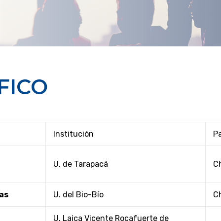
FICO
Institución
Pa
U. de Tarapacá
Ch
as
U. del Bio-Bío
Ch
U. Laica Vicente Rocafuerte de