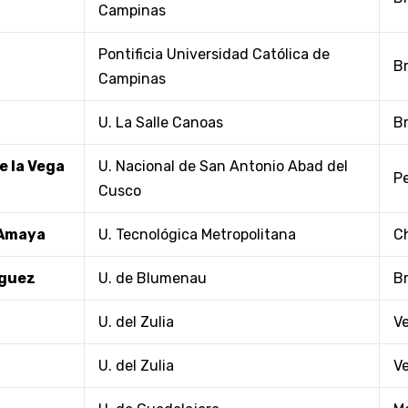
Campinas
Pontificia Universidad Católica de
Br
Campinas
U. La Salle Canoas
Br
e la Vega
U. Nacional de San Antonio Abad del
P
Cusco
 Amaya
U. Tecnológica Metropolitana
Ch
nguez
U. de Blumenau
Br
U. del Zulia
V
U. del Zulia
V