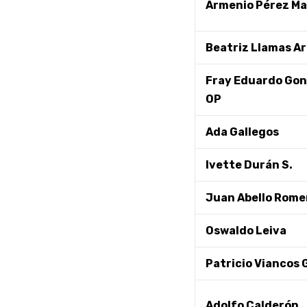
Armenio Pérez Ma
Beatriz Llamas A
Fray Eduardo Gonz
OP
Ada Gallegos
Ivette Durán S.
Juan Abello Rome
Oswaldo Leiva
Patricio Viancos
Adolfo Calderón