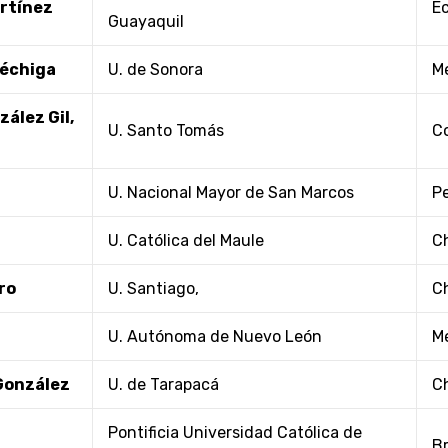
rtínez
E
Guayaquil
réchiga
U. de Sonora
M
ález Gil,
U. Santo Tomás
C
U. Nacional Mayor de San Marcos
P
U. Católica del Maule
Ch
ro
U. Santiago,
Ch
U. Autónoma de Nuevo León
M
 González
U. de Tarapacá
Ch
Pontificia Universidad Católica de
Br