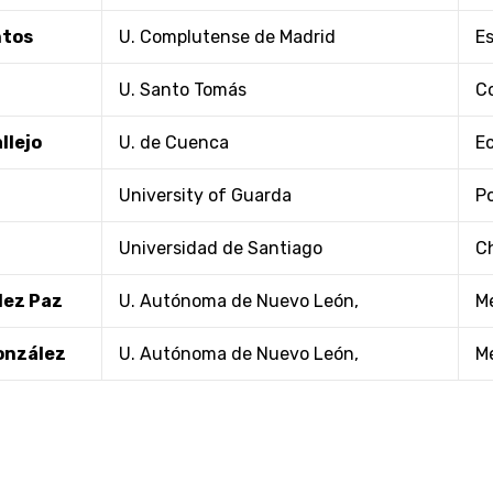
ntos
U. Complutense de Madrid
E
U. Santo Tomás
C
llejo
U. de Cuenca
E
University of Guarda
P
Universidad de Santiago
Ch
ez Paz
U. Autónoma de Nuevo León,
M
onzález
U. Autónoma de Nuevo León,
M